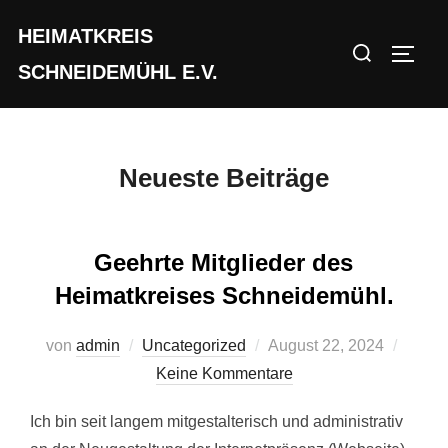
Zum
HEIMATKREIS
Inhalt
Suchen
SEIT
springen
SCHNEIDEMÜHL E.V.
nach:
Neueste Beiträge
Geehrte Mitglieder des
Heimatkreises Schneidemühl.
Veröffentlicht
von
admin
Uncategorized
August 22, 2024
am
Keine Kommentare
Ich bin seit langem mitgestalterisch und administrativ