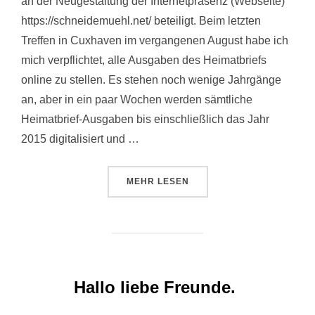
an der Neugestaltung der Internetpräsenz (Webseite)
https://schneidemuehl.net/ beteiligt. Beim letzten
Treffen in Cuxhaven im vergangenen August habe ich
mich verpflichtet, alle Ausgaben des Heimatbriefs
online zu stellen. Es stehen noch wenige Jahrgänge
an, aber in ein paar Wochen werden sämtliche
Heimatbrief-Ausgaben bis einschließlich das Jahr
2015 digitalisiert und …
ÜBER „GEEHRTE MITGLIEDER DE
MEHR
LESEN
Hallo liebe Freunde.