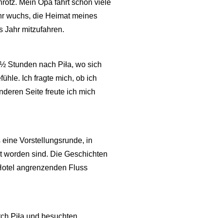
otz. Mein Opa fährt schon viele
hr wuchs, die Heimat meines
 Jahr mitzufahren.
 ½ Stunden nach Piła, wo sich
ühle. Ich fragte mich, ob ich
deren Seite freute ich mich
ine Vorstellungsrunde, in
lt worden sind. Die Geschichten
 Hotel angrenzenden Fluss
ch Piła und besuchten