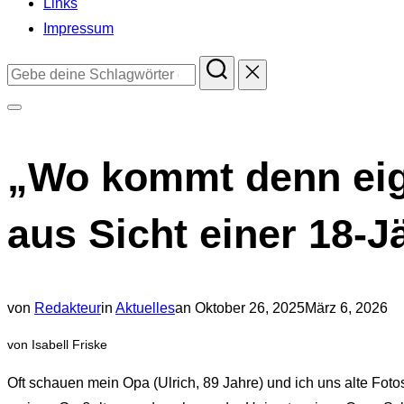
Links
Impressum
Suchen
nach:
Seitenleiste
&
„Wo kommt denn eige
Navigation
umschalten
aus Sicht einer 18-J
Veröffentlicht
von
Redakteur
in
Aktuelles
an
Oktober 26, 2025
März 6, 2026
am
von Isabell Friske
Oft schauen mein Opa (Ulrich, 89 Jahre) und ich uns alte Foto