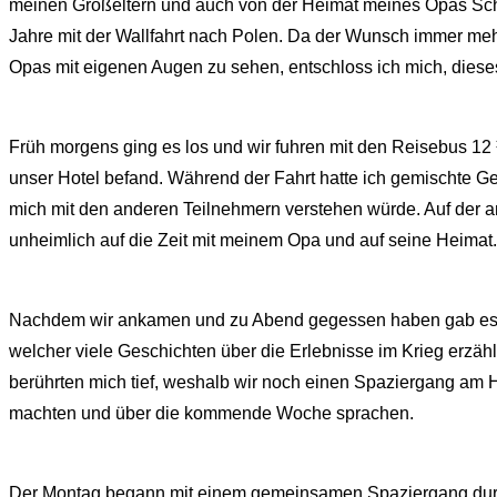
meinen Großeltern und auch von der Heimat meines Opas Schr
Jahre mit der Wallfahrt nach Polen. Da der Wunsch immer me
Opas mit eigenen Augen zu sehen, entschloss ich mich, dieses
Früh morgens ging es los und wir fuhren mit den Reisebus 12
unser Hotel befand. Während der Fahrt hatte ich gemischte Gef
mich mit den anderen Teilnehmern verstehen würde. Auf der an
unheimlich auf die Zeit mit meinem Opa und auf seine Heimat.
Nachdem wir ankamen und zu Abend gegessen haben gab es e
welcher viele Geschichten über die Erlebnisse im Krieg erzäh
berührten mich tief, weshalb wir noch einen Spaziergang am
machten und über die kommende Woche sprachen.
Der Montag begann mit einem gemeinsamen Spaziergang dur