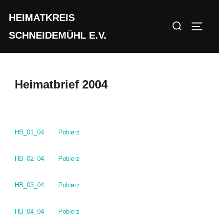
Zum
HEIMATKREIS
Inhalt
Suchen
SEIT
springen
SCHNEIDEMÜHL E.V.
nach:
Heimatbrief 2004
HB_01_04
Pobierz
HB_02_04
Pobierz
HB_03_04
Pobierz
HB_04_04
Pobierz